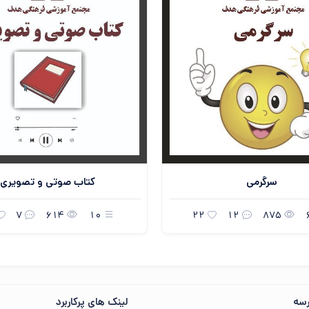
مهمان عزیز ، ☀️ صبح‌تون بخیر
در حال جمع‌وجور کردن اطلاعات...
«هر که نیکی کند، نیکی بیند.»
سرگرمی
کتاب صوتی و تصویری
7
614
10
22
12
875
سه
لینک های پرکاربرد