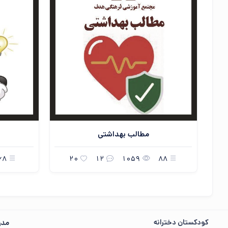
مطالب بهداشتی
68
20
12
1059
88
کودکستان دخترانه
مدر