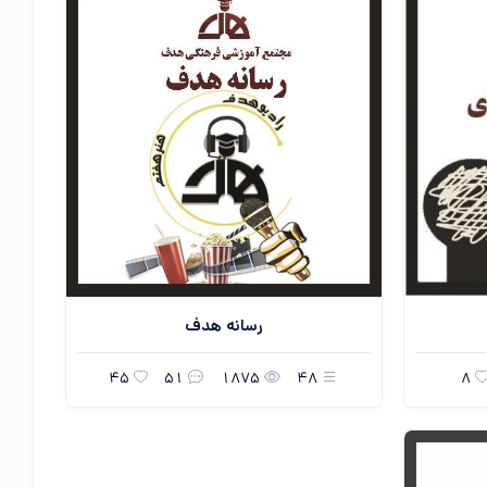
رسانه هدف
45
51
1875
48
8