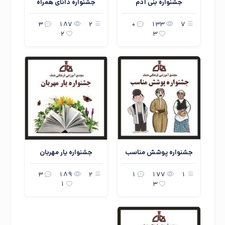
جشنواره بنی آدم
جشنواره دانای همراه
3
187
2
0
133
7
2
3
جشنواره پوشش مناسب
جشنواره یار مهربان
3
189
2
1
177
1
1
3