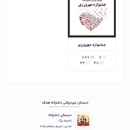
مهمان عزیز ، ☀️ صبح‌تون بخیر
در حال جمع‌وجور کردن اطلاعات...
«هر که را عقل بیش، درد بیش.»
جشنواره مهرورزی
686
7
44
47
دبستان غیردولتی دخترانه هدف
دبستان دخترانه
ناحیه یک
مدیر: مریم محمد‌زاده