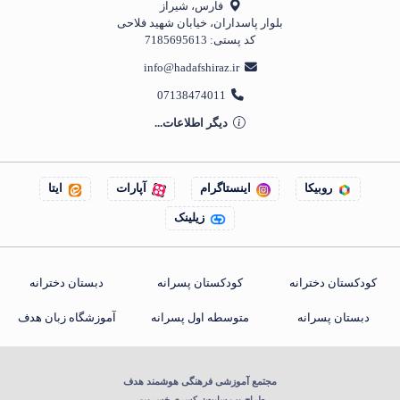
فارس، شیراز
بلوار پاسداران، خیابان شهید فلاحی
کد پستی:
7185695613
info@hadafshiraz.ir
07138474011
دیگر اطلاعات...
روبیکا
اینستاگرام
آپارات
ایتا
زیلینک
کودکستان دخترانه
کودکستان پسرانه
دبستان دخترانه
دبستان پسرانه
متوسطه اول پسرانه
آموزشگاه زبان هدف
مجتمع آموزشی فرهنگی هوشمند هدف
طراح وب سایت:
کسری خسروپور