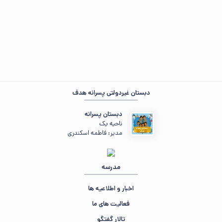
دبستان غیردولتی پسرانه هدف
دبستان پسرانه
مهمان عزیز ، ☀️ صبح‌تون بخیر
ناحیه یک
در حال جمع‌وجور کردن اطلاعات...
مدیر: فاطمه اسکندری
«یوسف گمگشته باز آید به کنعان غم مخور...»
مدرسه
اخبار و اطلاعیه ها
فعالیت های ما
تالار گفتگو